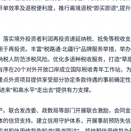
单效率及退税便利度，推行离境退税“即买即退”,提
落实境外投资者利润再投资递延纳税、抵免等税收支
于再投资。丰富“税路通·北疆行”品牌服务举措，举办
纳税人防范涉税风险。优化多语种税收服务，打造“草
有序在20个对外开放口岸成立国际税收青年工作站，
重点外资项目提供享受部分协定条款待遇的事前确定性
进来”和高水平“走出去”提供有力支撑。
联合发改委、政数局等部门开展联合激励，会同金融
体的信贷支持。建立信用守护体系，开展事前预防失信
定书和信用修复告知书“两书同达”，将纳税信用修复办