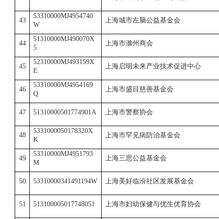
53310000MJ4954740
43
上海城市左脑公益基金会
W
51310000MJ490070X
44
上海市滁州商会
5
52310000MJ493159X
45
上海启明未来产业技术促进中心
E
53310000MJ4954169
46
上海市盛目慈善基金会
Q
47
51310000501774901A
上海市警察协会
5331000050178320X
48
上海市罕见病防治基金会
K
53310000MJ4951793
49
上海三思公益基金会
M
50
53310000341491194W
上海美好临汾社区发展基金会
51
513100005017748051
上海市妇幼保健与优生优育协会