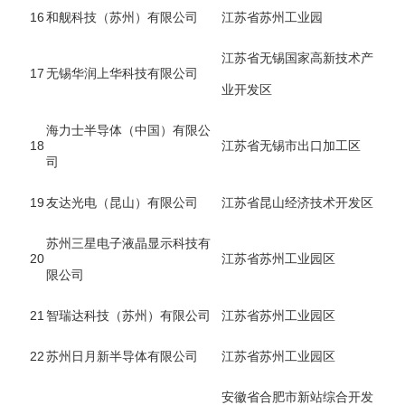
16
和舰科技（苏州）有限公司
江苏省苏州工业园
江苏省无锡国家高新技术产
17
无锡华润上华科技有限公司
业开发区
海力士半导体（中国）有限公
18
江苏省无锡市出口加工区
司
19
友达光电（昆山）有限公司
江苏省昆山经济技术开发区
苏州三星电子液晶显示科技有
20
江苏省苏州工业园区
限公司
21
智瑞达科技（苏州）有限公司
江苏省苏州工业园区
22
苏州日月新半导体有限公司
江苏省苏州工业园区
安徽省合肥市新站综合开发