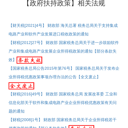
【政府扶持政策】相关法规
【财关税[2021]4号】 财政部 海关总署 税务总局关于支持集成
电路产业和软件产业发展进口税收政策的通知
【财税[2012]27号】 财政部 国家税务总局关于进一步鼓励软件
产业和集成电路产业发展企业所得税政策的通知【部分条款失
效】
【国家税务总局公告2015年第76号】 国家税务总局关于发布企
业所得税优惠政策事项办理办法的公告【全文废止】
【财税[2016]49号】 财政部 国家税务总局 发展改革委 工业和
信息化部关于软件和集成电路产业企业所得税优惠政策有关问
题的通知
【财税[2008]1号】 财政部 国家税务总局关于企业所得税若干