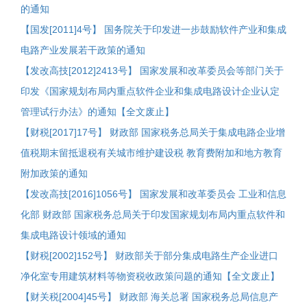
的通知
【国发[2011]4号】 国务院关于印发进一步鼓励软件产业和集成
电路产业发展若干政策的通知
【发改高技[2012]2413号】 国家发展和改革委员会等部门关于
印发《国家规划布局内重点软件企业和集成电路设计企业认定
管理试行办法》的通知【全文废止】
【财税[2017]17号】 财政部 国家税务总局关于集成电路企业增
值税期末留抵退税有关城市维护建设税 教育费附加和地方教育
附加政策的通知
【发改高技[2016]1056号】 国家发展和改革委员会 工业和信息
化部 财政部 国家税务总局关于印发国家规划布局内重点软件和
集成电路设计领域的通知
【财税[2002]152号】 财政部关于部分集成电路生产企业进口
净化室专用建筑材料等物资税收政策问题的通知【全文废止】
【财关税[2004]45号】 财政部 海关总署 国家税务总局信息产