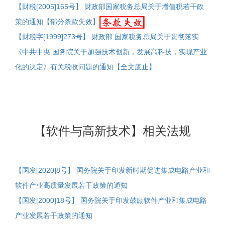
【财税[2005]165号】 财政部国家税务总局关于增值税若干政
策的通知【部分条款失效】
【财税字[1999]273号】 财政部 国家税务总局关于贯彻落实
《中共中央 国务院关于加强技术创新，发展高科技，实现产业
化的决定》有关税收问题的通知【全文废止】
【软件与高新技术】相关法规
【国发[2020]8号】 国务院关于印发新时期促进集成电路产业和
软件产业高质量发展若干政策的通知
【国发[2000]18号】 国务院关于印发鼓励软件产业和集成电路
产业发展若干政策的通知