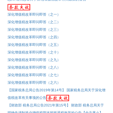
深化增值税改革即问即答（之一）
深化增值税改革即问即答（之二）
深化增值税改革即问即答（之三）
深化增值税改革即问即答（之四）
深化增值税改革即问即答（之五）
深化增值税改革即问即答（之十）
深化增值税改革即问即答（之九）
深化增值税改革即问即答（之八）
深化增值税改革即问即答（之七）
深化增值税改革即问即答（之六）
【国家税务总局公告2019年第14号】 国家税务总局关于深化增
值税改革有关事项的公告
【财政部 税务总局公告2021年第15号】 财政部 税务总局关于
明确先进制造业增值税期末留抵退税政策的公告【全文废止】