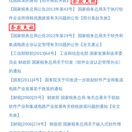
优惠政策的通知【部分条款失效】
【国家税务总局公告2013年第43号】 国家税务总局关于执行软
件企业所得税优惠政策有关问题的公告【部分条款失效】
【国家税务总局公告2012年第19号】 国家税务总局关于软件和
集成电路企业认定管理有关问题的公告【全文废止】
【工信部联软[2013]64号】 工业和信息化部 国家发展和改革委
员会 财政部 国家税务总局关于印发《软件企业认定管理办法》
的通知
【国发[2011]4号】 国务院关于印发进一步鼓励软件产业和集成
电路产业发展若干政策的通知
【财税[2000]25号】 财政部 国家税务总局 海关总署关于鼓励
软件产业和集成电路产业发展有关税收政策问题的通知【全文
失效】
【财税[2006]174号】 财政部 国家税务总局关于嵌入式软件增