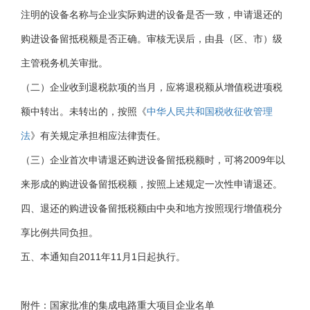
注明的设备名称与企业实际购进的设备是否一致，申请退还的
购进设备留抵税额是否正确。审核无误后，由县（区、市）级
主管税务机关审批。
（二）企业收到退税款项的当月，应将退税额从增值税进项税
额中转出。未转出的，按照《
中华人民共和国税收征收管理
法
》有关规定承担相应法律责任。
（三）企业首次申请退还购进设备留抵税额时，可将2009年以
来形成的购进设备留抵税额，按照上述规定一次性申请退还。
四、退还的购进设备留抵税额由中央和地方按照现行增值税分
享比例共同负担。
五、本通知自2011年11月1日起执行。
附件：国家批准的集成电路重大项目企业名单