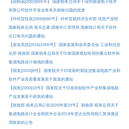
【国税函[2002]665号】 国家税务总局关于深圳南迪电子技术
有限公司软件开发业务有关税收问题的批复
【外经贸技发[2000]680号】 对外贸易经济合作部 信息产业部
国家税务总局 海关总署 国家外汇管理局 国家统计局关于软件
出口有关问题的通知
【发改高技[2016]1056号】 国家发展和改革委员会 工业和信息
化部 财政部 国家税务总局关于印发国家规划布局内重点软件和
集成电路设计领域的通知
【国发[2020]8号】 国务院关于印发新时期促进集成电路产业和
软件产业高质量发展若干政策的通知
【国发[2000]18号】 国务院关于印发鼓励软件产业和集成电路
产业发展若干政策的通知
【财政部 税务总局公告2020年第29号】 财政部 税务总局关于
集成电路设计企业和软件企业2019年度企业所得税汇算清缴适
用政策的公告