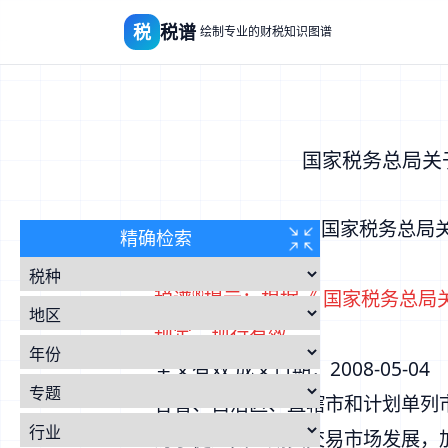
税
税谱
绘制专业的财税知识图谱
国家税务总局关
国家税务总局
精确检索
®
税谱
提示：根据
《
国家税务总局
规定，现行有效
全文有效 成文日期：2008-05-04
各省、自治区、直辖市和计划单列
为了促进黄金期货交易市场发展，