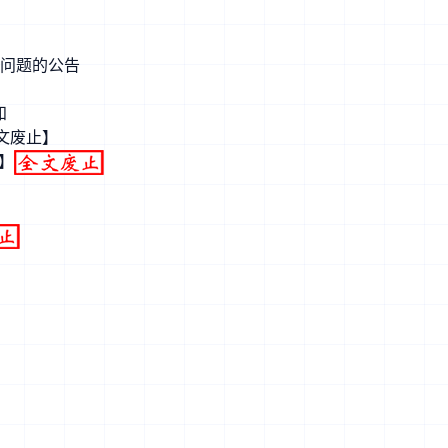
理问题的公告
知
文废止】
】